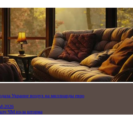
одала Украине воздух на миллиарды евро
М-2026
алу ЧМ из-за шторма