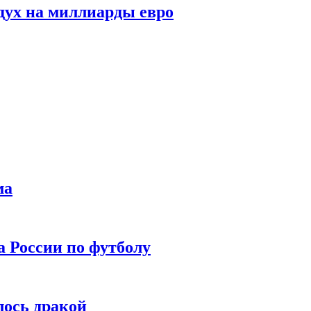
дух на миллиарды евро
ма
а России по футболу
лось дракой