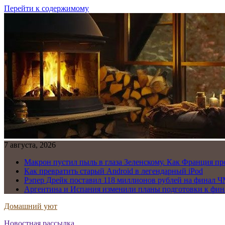
Перейти к содержимому
7 августа, 2026
Макрон пустил пыль в глаза Зеленскому. Как Франция пр
Как превратить старый Android в легендарный iPod
Рэпер Дрейк поставил 118 миллионов рублей на финал Ч
Аргентина и Испания изменили планы подготовки к фин
Домашний уют
Новостная рассылка