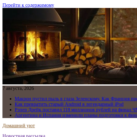
Перейти к содержимому
7 августа, 2026
Макрон пустил пыль в глаза Зеленскому. Как Франция пр
Как превратить старый Android в легендарный iPod
Рэпер Дрейк поставил 118 миллионов рублей на финал Ч
Аргентина и Испания изменили планы подготовки к фин
Домашний уют
Новостная рассылка