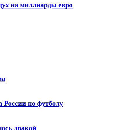
дух на миллиарды евро
ма
а России по футболу
лось дракой