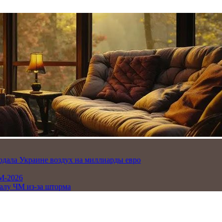
одала Украине воздух на миллиарды евро
М-2026
алу ЧМ из-за шторма