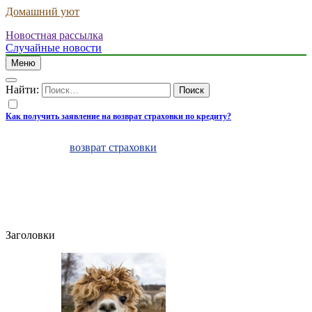
Домашний уют
Новостная рассылка
Случайные новости
Меню
Найти:
Как получить заявление на возврат страховки по кредиту?
Защитите себя от мошеннических действий при оформлении
заявления на
возврат страховки
жизни и здоровья! Участились
случаи мошеннических действий со стороны третьих лиц,
предлагающих оформить отказ от страховки после получения
кредита на платной основе, в итоге клиент может получить
неполный возврат стоимости страхования. Возврат
страхования через третьих лиц может нести в себе следующие
риски:
Заголовки