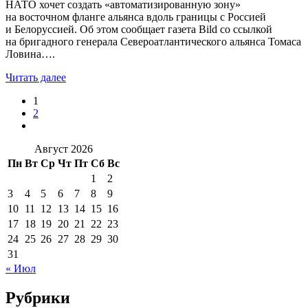
НАТО хочет создать «автоматизированную зону»
на восточном фланге альянса вдоль границы с Россией
и Белоруссией. Об этом сообщает газета Bild со ссылкой
на бригадного генерала Североатлантического альянса Томаса
Ловина….
Читать далее
1
2
Август 2026
Пн
Вт
Ср
Чт
Пт
Сб
Вс
1
2
3
4
5
6
7
8
9
10
11
12
13
14
15
16
17
18
19
20
21
22
23
24
25
26
27
28
29
30
31
« Июл
Рубрики